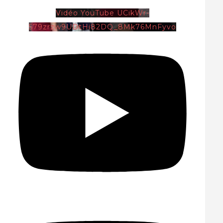
Vidéo YouTube UCikWr-
579zrzw9UDtHi82DQ_8Mk76MnFyvo