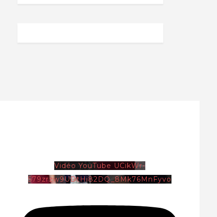
Vidéo YouTube UCikWr-
579zrzw9UDtHi82DQ_8Mk76MnFyvo