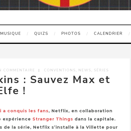
MUSIQUE
QUIZS
PHOTOS
CALENDRIER
,
,
N COMMENTAIRE
CONVENTIONS
NEWS
SÉRIES
ins : Sauvez Max et
Elfe !
 a conquis les fans
, Netflix, en collaboration
le expérience
Stranger Things
dans la capitale.
 de la série, Netflix s’installe à la Villette pour