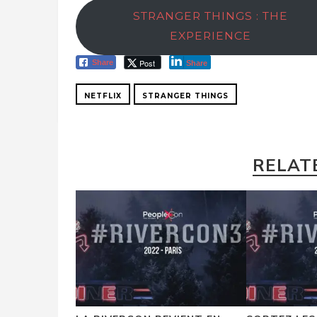
STRANGER THINGS : THE
EXPERIENCE
Post
Share
Share
NETFLIX
STRANGER THINGS
RELAT