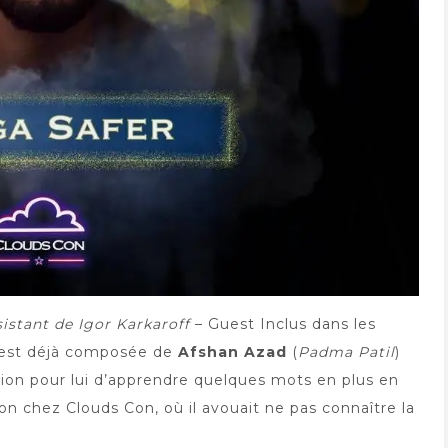
sistant de Igor Karkaroff
– Guest Inclus dans les
ui est déjà composée de
Afshan Azad
(
Padma Patil
)
asion pour lui d’apprendre quelques mots en plus en
on chez Clouds Con, où il avouait ne pas connaître la