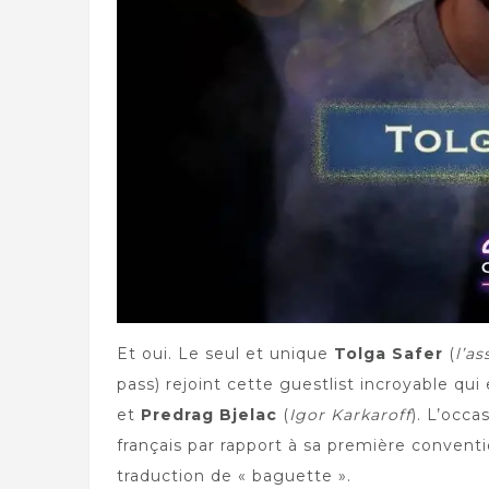
Et oui. Le seul et unique
Tolga Safer
(
l’as
pass) rejoint cette guestlist incroyable q
et
Predrag Bjelac
(
Igor Karkaroff
). L’occ
français par rapport à sa première conventi
traduction de « baguette ».