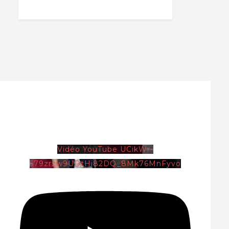
Vidéo YouTube UCikWr-
579zrzw9UDtHi82DQ_8Mk76MnFyvo