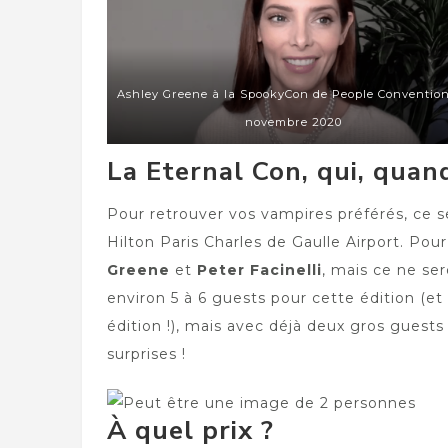
Ashley Greene à la SpookyCon de People Conventio
novembre 2020
La Eternal Con, qui, quan
Pour retrouver vos vampires préférés, ce se
Hilton Paris Charles de Gaulle Airport. Pou
Greene
et
Peter Facinelli
, mais ce ne se
environ 5 à 6 guests pour cette édition (et 
édition !), mais avec déjà deux gros guests
surprises !
À quel prix ?