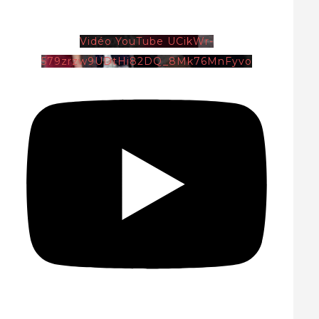
Vidéo YouTube UCikWr-
579zrzw9UDtHi82DQ_8Mk76MnFyvo