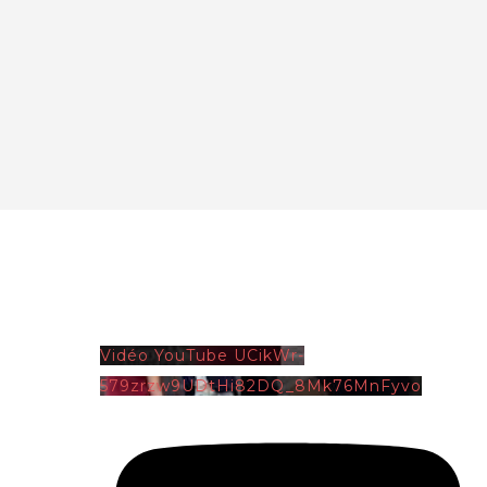
Vidéo YouTube UCikWr-
579zrzw9UDtHi82DQ_8Mk76MnFyvo