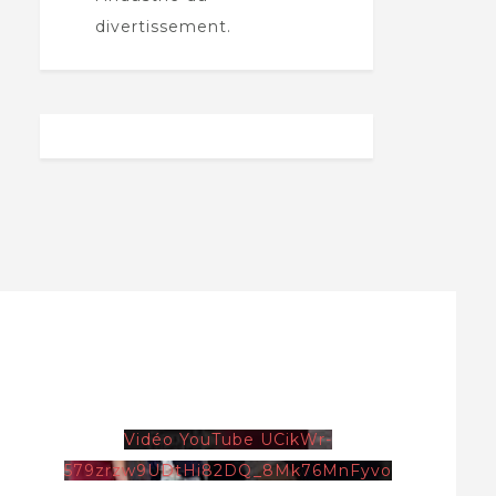
divertissement.
Vidéo YouTube UCikWr-
579zrzw9UDtHi82DQ_8Mk76MnFyvo