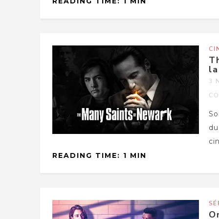
READING TIME: 1 MIN
CI
Th
la
3 
CO
So
du
ci
READING TIME: 1 MIN
SÉ
On