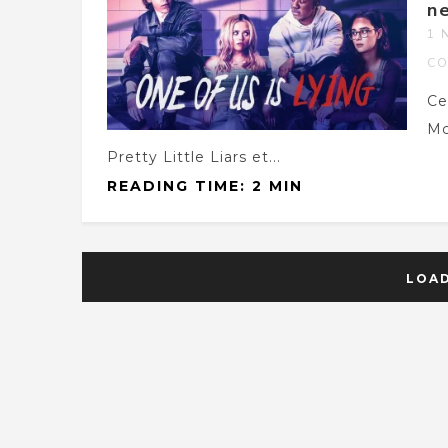
n
1 
CO
Ce
Mc
Pretty Little Liars et...
READING TIME: 2 MIN
LOA