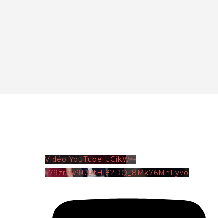
Vidéo YouTube UCikWr-
579zrzw9UDtHi82DQ_8Mk76MnFyvo