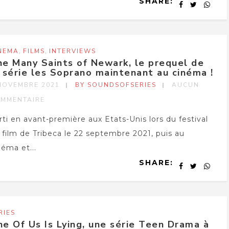
SHARE:
,
,
NEMA
FILMS
INTERVIEWS
e Many Saints of Newark, le prequel de
 série les Soprano maintenant au cinéma !
NOVEMBRE 2021
BY SOUNDSOFSERIES
AUCUN
MMENTAIRE
rti en avant-première aux Etats-Unis lors du festival
 film de Tribeca le 22 septembre 2021, puis au
néma et...
SHARE:
RIES
e Of Us Is Lying, une série Teen Drama à