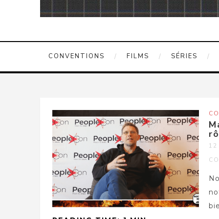
CONVENTIONS
FILMS
SÉRIES
CO
Ma
rô
12
CO
No
no
bi