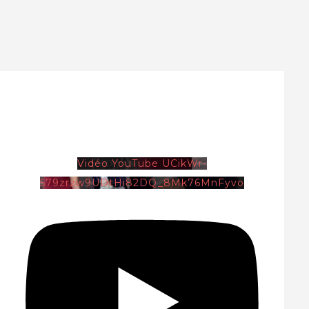
Vidéo YouTube UCikWr-
579zrzw9UDtHi82DQ_8Mk76MnFyvo