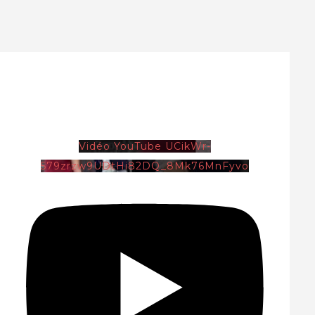
Vidéo YouTube UCikWr-
579zrzw9UDtHi82DQ_8Mk76MnFyvo