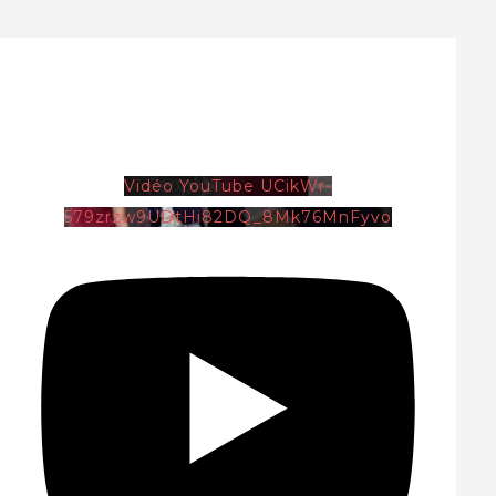
Vidéo YouTube UCikWr-
579zrzw9UDtHi82DQ_8Mk76MnFyvo