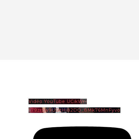
Vidéo YouTube UCikWr-
579zrzw9UDtHi82DQ_8Mk76MnFyvo