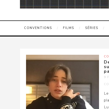
CONVENTIONS
FILMS
SÉRIES
CO
De
su
pa
9 
CO
Le
pl
Lu