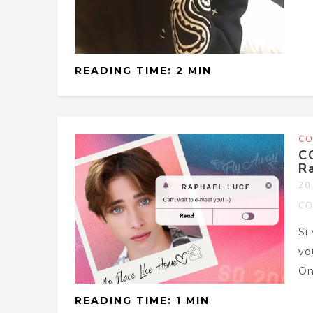
READING TIME: 2 MIN
CO
C
Ra
20
CO
Si
vo
On
READING TIME: 1 MIN