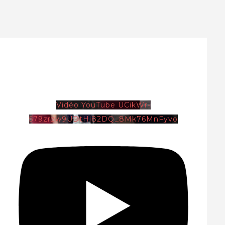
Vidéo YouTube UCikWr-
579zrzw9UDtHi82DQ_8Mk76MnFyvo