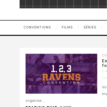
CONVENTIONS
FILMS
SÉRIES
CO
E
fo
2 
CO
Vo
ma
organise...