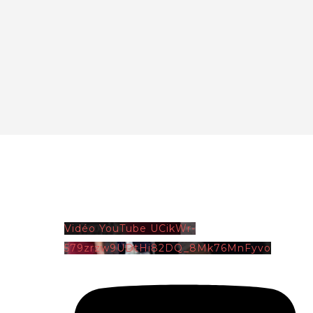
Vidéo YouTube UCikWr-
579zrzw9UDtHi82DQ_8Mk76MnFyvo