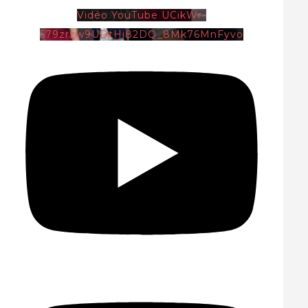
Vidéo YouTube UCikWr-
579zrzw9UDtHi82DQ_8Mk76MnFyvo