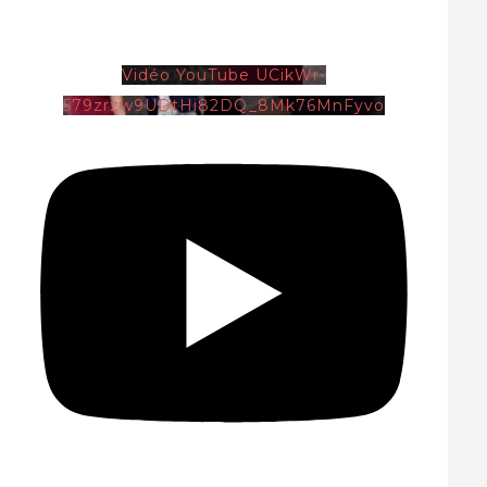
Vidéo YouTube UCikWr-
579zrzw9UDtHi82DQ_8Mk76MnFyvo