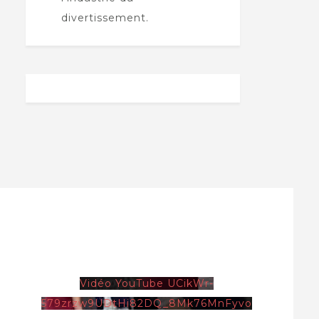
divertissement.
Vidéo YouTube UCikWr-
579zrzw9UDtHi82DQ_8Mk76MnFyvo