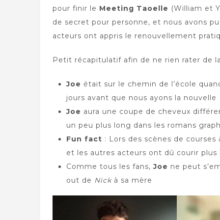
pour finir le
Meeting Taoelle
(William et Y
de secret pour personne, et nous avons pu a
acteurs ont appris le renouvellement pr
Petit récapitulatif afin de ne rien rater d
Joe
était sur le chemin de l’école quand
jours avant que nous ayons la nouvelle
Joe
aura une coupe de cheveux différen
un peu plus long dans les romans grap
Fun fact
: Lors des scènes de courses 
et les autres acteurs ont dû courir pl
Comme tous les fans,
Joe
ne peut s’em
out de
Nick
à sa mère