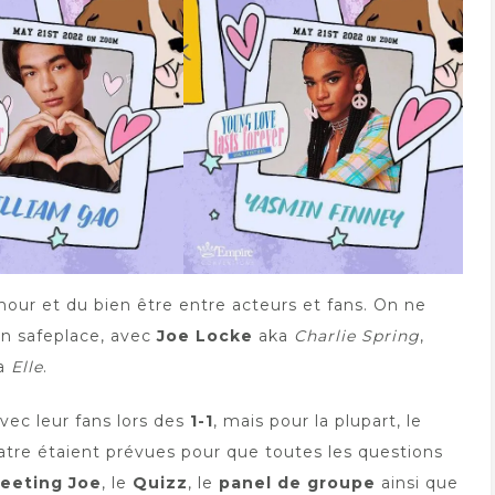
mour et du bien être entre acteurs et fans. On ne
un safeplace, avec
Joe Locke
aka
Charlie Spring
,
a
Elle
.
vec leur fans lors des
1-1
, mais pour la plupart, le
Quatre étaient prévues pour que toutes les questions
eeting Joe
, le
Quizz
, le
panel de groupe
ainsi que