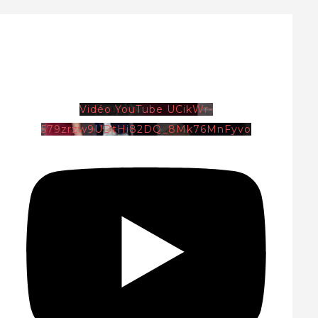
Vidéo YouTube UCikWr-
579zrzw9UDtHi82DQ_8Mk76MnFyvo