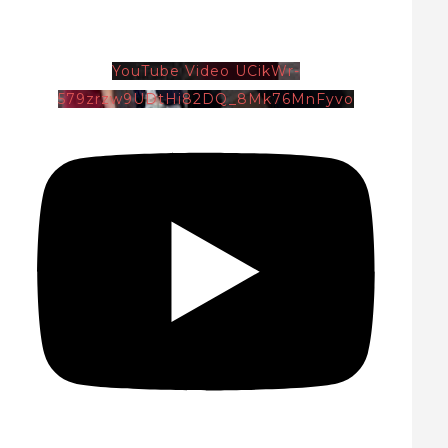
YouTube Video UCikWr-
579zrzw9UDtHi82DQ_8Mk76MnFyvo