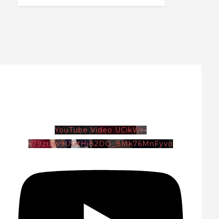
YouTube Video UCikWr-
579zrzw9UDtHi82DQ_8Mk76MnFyvo