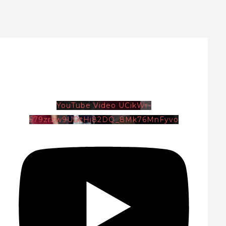
YouTube Video UCikWr-
579zrzw9UDtHi82DQ_8Mk76MnFyvo