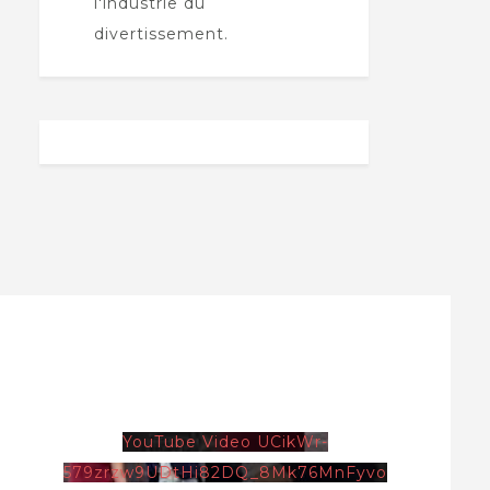
l'industrie du
divertissement.
YouTube Video UCikWr-
579zrzw9UDtHi82DQ_8Mk76MnFyvo