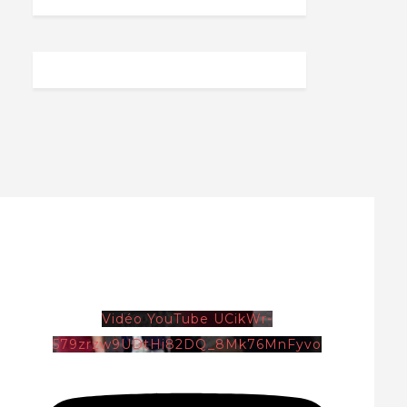
Vidéo YouTube UCikWr-
579zrzw9UDtHi82DQ_8Mk76MnFyvo