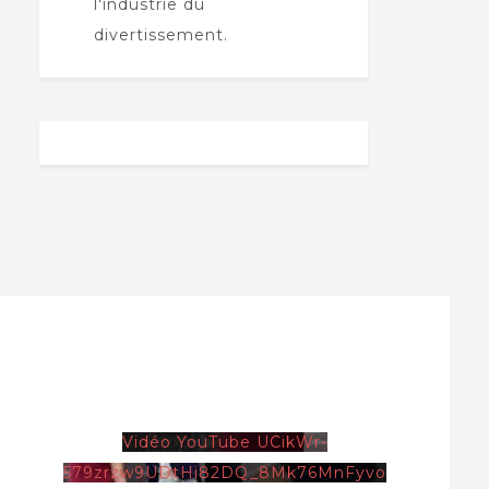
l'industrie du
divertissement.
Vidéo YouTube UCikWr-
579zrzw9UDtHi82DQ_8Mk76MnFyvo