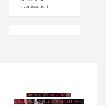
l'industrie du
divertissement.
Vidéo YouTube UCikWr-
579zrzw9UDtHi82DQ_8Mk76MnFyvo