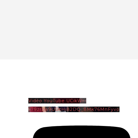
Vidéo YouTube UCikWr-
579zrzw9UDtHi82DQ_8Mk76MnFyvo