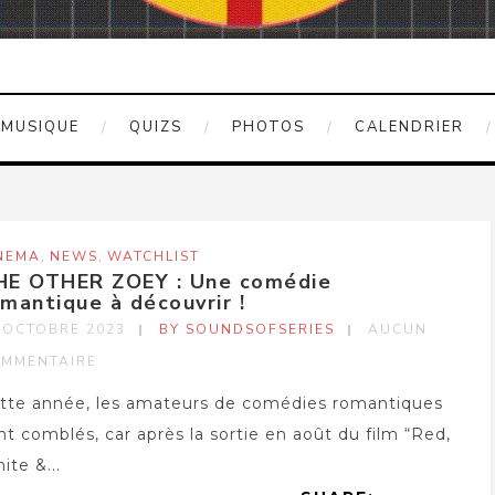
MUSIQUE
QUIZS
PHOTOS
CALENDRIER
,
,
NEMA
NEWS
WATCHLIST
HE OTHER ZOEY : Une comédie
mantique à découvrir !
 OCTOBRE 2023
BY SOUNDSOFSERIES
AUCUN
MMENTAIRE
tte année, les amateurs de comédies romantiques
nt comblés, car après la sortie en août du film “Red,
ite &...