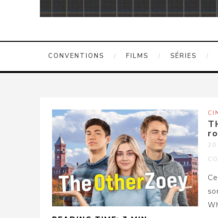
CONVENTIONS
FILMS
SÉRIES
CI
T
ro
20
CO
Ce
so
Wh