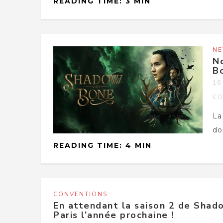
READING TIME: 3 MIN
N
No
Bo
16
CO
La
do
READING TIME: 4 MIN
CONVENTIONS
En attendant la saison 2 de Shad
Paris l’année prochaine !