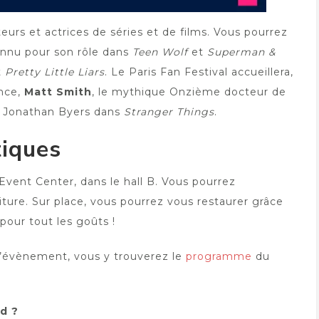
teurs et actrices de séries et de films. Vous pourrez
nnu pour son rôle dans
Teen Wolf
et
Superman &
t
Pretty Little Liars
. Le Paris Fan Festival accueillera,
ance,
Matt Smith
, le mythique Onzième docteur de
de Jonathan Byers dans
Stranger Things
.
tiques
 Event Center, dans le hall B. Vous pourrez
iture. Sur place, vous pourrez vous restaurer grâce
 pour tout les goûts !
e l’évènement, vous y trouverez le
programme
du
d ?