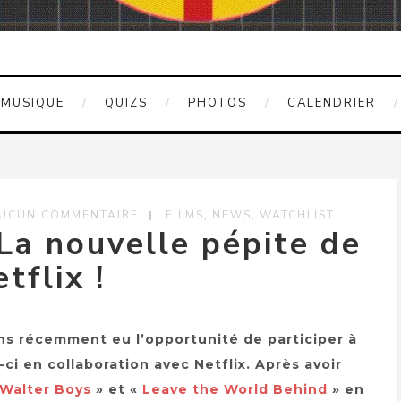
MUSIQUE
QUIZS
PHOTOS
CALENDRIER
,
,
UCUN COMMENTAIRE
FILMS
NEWS
WATCHLIST
a nouvelle pépite de
tflix !
s récemment eu l’opportunité de participer à
ci en collaboration avec Netflix. Après avoir
 Walter Boys
» et «
Leave the World Behind
» en