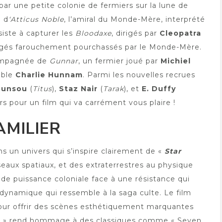
ar une petite colonie de fermiers sur la lune de
e d
‘Atticus Noble
, l’amiral du Monde-Mère, interprété
siste à capturer les
Bloodaxe
, dirigés par
Cleopatra
urgés farouchement pourchassés par le Monde-Mère.
ompagnée de
Gunnar
, un fermier joué par
Michiel
yable
Charlie Hunnam
. Parmi les nouvelles recrues
ounsou
(
Titus
),
Staz Nair
(
Tarak
), et
E. Duffy
rs pour un film qui va carrément vous plaire !
AMILIER
s un univers qui s’inspire clairement de «
Star
sseaux spatiaux, et des extraterrestres au physique
de puissance coloniale face à une résistance qui
 dynamique qui ressemble à la saga culte. Le film
 pour offrir des scènes esthétiquement marquantes
on » rend hommage à des classiques comme « Seven