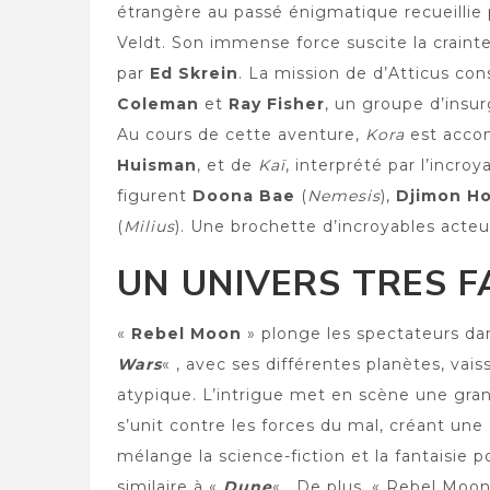
étrangère au passé énigmatique recueillie p
Veldt. Son immense force suscite la craint
par
Ed Skrein
. La mission de d’Atticus con
Coleman
et
Ray Fisher
, un groupe d’ins
Au cours de cette aventure,
Kora
est acc
Huisman
, et de
Kaï
, interprété par l’incro
figurent
Doona Bae
(
Nemesis
),
Djimon H
(
Milius
). Une brochette d’incroyables acteu
UN UNIVERS TRES F
«
Rebel Moon
» plonge les spectateurs dan
Wars
« , avec ses différentes planètes, vai
atypique. L’intrigue met en scène une gran
s’unit contre les forces du mal, créant une
mélange la science-fiction et la fantaisie
similaire à «
Dune
« . De plus, « Rebel Mo