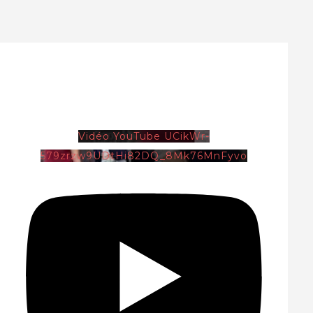
Vidéo YouTube UCikWr-
579zrzw9UDtHi82DQ_8Mk76MnFyvo