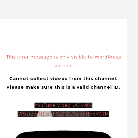
This error message is only visible to WordPress
admins
Cannot collect videos from this channel.
Please make sure this is a valid channel ID.
YouTube Video UCikWr-
579zrzw9UDtHi82DQ_0gbpHnqVGfM