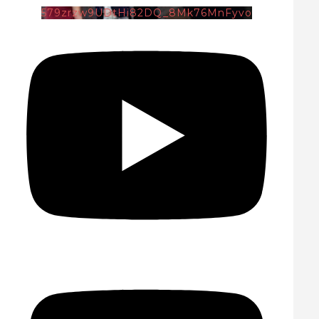
579zrzw9UDtHi82DQ_8Mk76MnFyvo