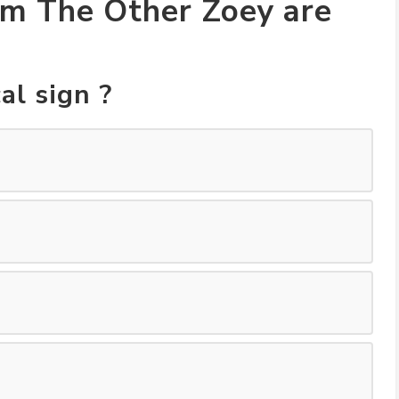
om The Other Zoey are
al sign ?