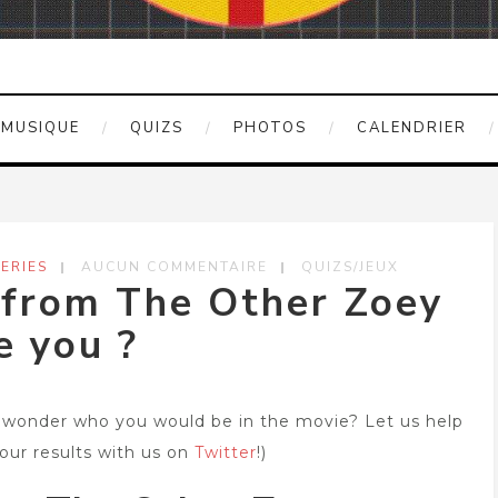
MUSIQUE
QUIZS
PHOTOS
CALENDRIER
ERIES
AUCUN COMMENTAIRE
QUIZS/JEUX
 from The Other Zoey
e you ?
wonder who you would be in the movie? Let us help
your results with us on
Twitter
!)