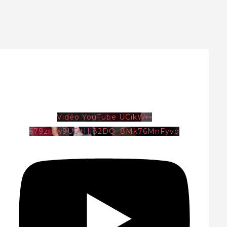
Vidéo YouTube UCikWr-
579zrzw9UDtHi82DQ_8Mk76MnFyvo