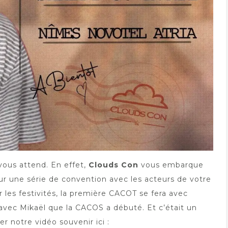
vous attend. En effet,
Clouds Con
vous embarque
our une série de convention avec les acteurs de votre
les festivités, la première CACOT se fera avec
 avec Mikaël que la CACOS a débuté. Et c’était un
r notre vidéo souvenir ici :