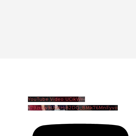
YouTube Video UCikWr-
579zrzw9UDtHi82DQ_8Mk76MnFyvo