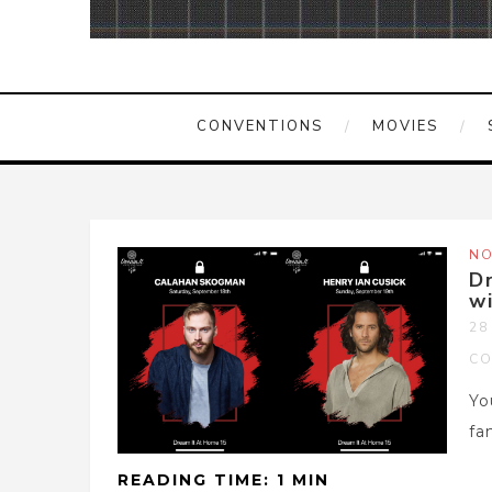
CONVENTIONS
MOVIES
NO
D
w
28
CO
Yo
fa
READING TIME: 1 MIN