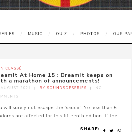
SERIES
MUSIC
QUIZ
PHOTOS
OUR PA
N CLASSÉ
reamIt At Home 15 : DreamIt keeps on
ith a marathon of announcements!
 AUGUST 2021
BY SOUNDSOFSERIES
NO
MMENTS
u will surely not escape the ‘sauce’! No less than 6
ndoms are affected for this fifteenth edition. If the...
SHARE: