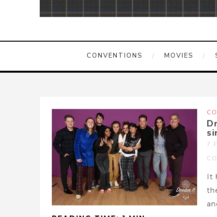
CONVENTIONS
MOVIES
CO
D
si
7 
CO
It
th
and