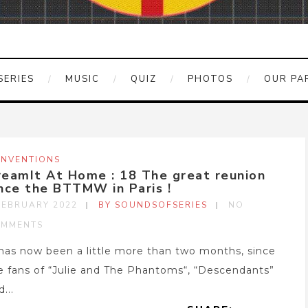
SERIES
MUSIC
QUIZ
PHOTOS
OUR PA
NVENTIONS
reamIt At Home : 18 The great reunion
nce the BTTMW in Paris !
FEBRUARY 2022
BY SOUNDSOFSERIES
NO
MMENTS
 has now been a little more than two months, since
e fans of “Julie and The Phantoms“, “Descendants”
...