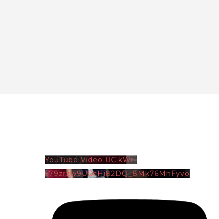
YouTube Video UCikWr-
579zrzw9UDtHi82DQ_8Mk76MnFyvo