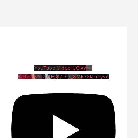
YouTube Video UCikWr-
579zrzw9UDtHi82DQ_8Mk76MnFyvo