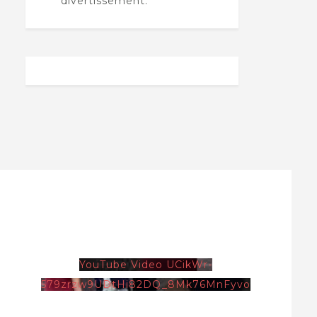
divertissement.
YouTube Video UCikWr-
579zrzw9UDtHi82DQ_8Mk76MnFyvo