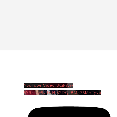
YouTube Video UCikWr-
579zrzw9UDtHi82DQ_8Mk76MnFyvo