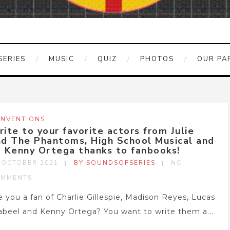
SERIES
MUSIC
QUIZ
PHOTOS
OUR PA
NVENTIONS
ite to your favorite actors from Julie
nd The Phantoms, High School Musical and
o Kenny Ortega thanks to fanbooks!
 OCTOBER 2021
BY SOUNDSOFSERIES
NO
MMENTS
e you a fan of Charlie Gillespie, Madison Reyes, Lucas
abeel and Kenny Ortega? You want to write them a...