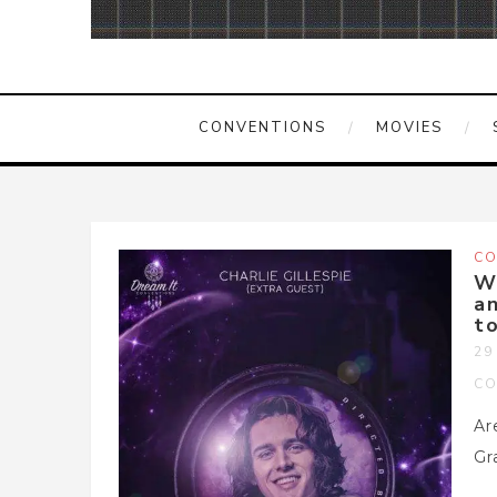
CONVENTIONS
MOVIES
CO
Wr
a
t
29
CO
Ar
Gr