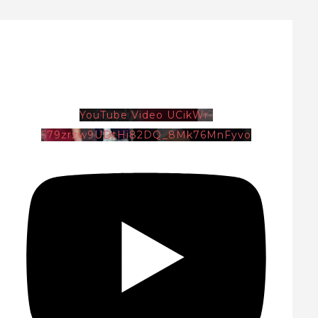
YouTube Video UCikWr-
579zrzw9UDtHi82DQ_8Mk76MnFyvo