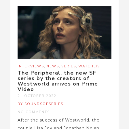
,
,
,
INTERVIEWS
NEWS
SERIES
WATCHLIST
The Peripheral, the new SF
series by the creators of
Westworld arrives on Prime
Video
21 OCTOBER 2022
BY SOUNDSOFSERIES
NO COMMENTS
After the success of Westworld, the
couple Lisa Joy and Jonathan Nolan,