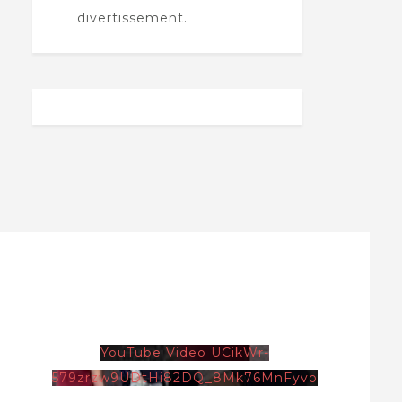
divertissement.
YouTube Video UCikWr-
579zrzw9UDtHi82DQ_8Mk76MnFyvo