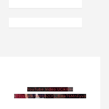
YouTube Video UCikWr-
579zrzw9UDtHi82DQ_8Mk76MnFyvo