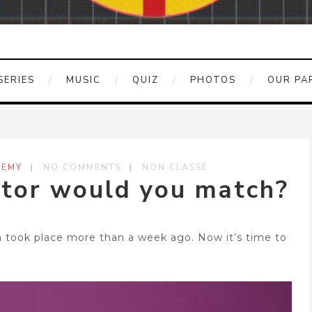
SERIES
MUSIC
QUIZ
PHOTOS
OUR PA
REMY
NO COMMENTS
NON CLASSÉ
or would you match?
n took place more than a week ago. Now it’s time to